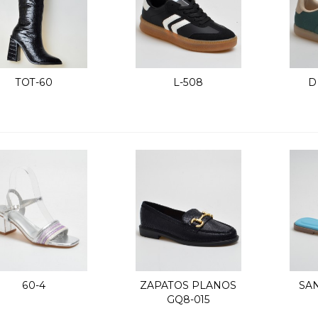
TOT-60
L-508
D
Vista rápida
Vista rápida
60-4
ZAPATOS PLANOS
SAN
Vista rápida
Vista rápida
GQ8-015