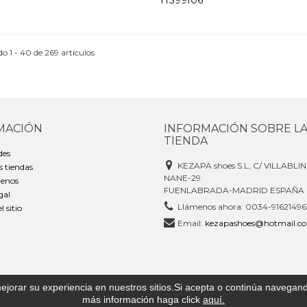
HS99106
o 1 - 40 de 269 artículos
MACIÓN
INFORMACIÓN SOBRE L
TIENDA
des
KEZAPA shoes S.L, C/ VILLABLI
 tiendas
NANE-29
enos
FUENLABRADA-MADRID ESPAÑA
gal
Llámenos ahora:
0034-91621496
 sitio
Email:
kezapashoes@hotmail.c
ejorar su experiencia en nuestros sitios.Si acepta o continúa navegan
más información haga click
aquí
.