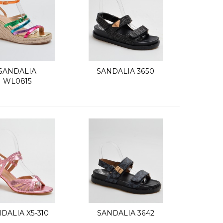
SANDALIA
SANDALIA 3650
Vista rápida
Vista rápida
WL0815
DALIA X5-310
SANDALIA 3642
Vista rápida
Vista rápida