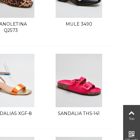
ANOLETINA
MULE 3490
Vista rápida
Vista rápida
Q2573
DALIAS XGF-8
SANDALIA THS-141
Vista rápida
Vista rápida
Top
QR code