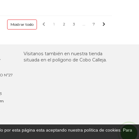
1
2
3
...
7
Mostrar todo
Vísitanos también en nuestra tienda
A
situada en el polígono de Cobo Calleja.
NO Nº27
3
om
do por esta página esta aceptando nuestra política de cookies. Para