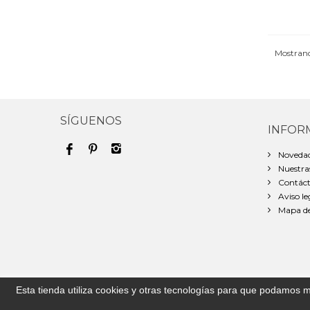
Mostrand
SÍGUENOS
INFOR
Noveda
Nuestras
Contáct
Aviso le
Mapa del
Esta tienda utiliza cookies y otras tecnologías para que podamos m