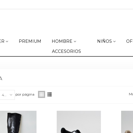
ER
PREMIUM
HOMBRE
NIÑOS
OF
ACCESORIOS
A
Mo
por página
40