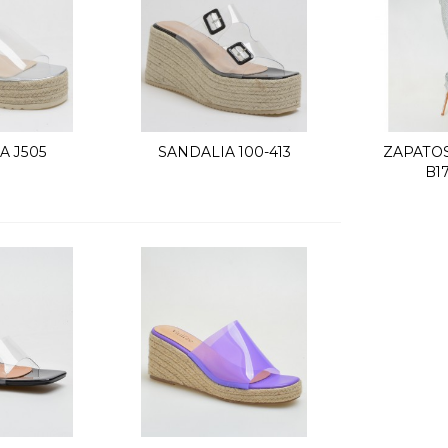
A J505
SANDALIA 100-413
ZAPATOS
k view
Quick view
Q
B1