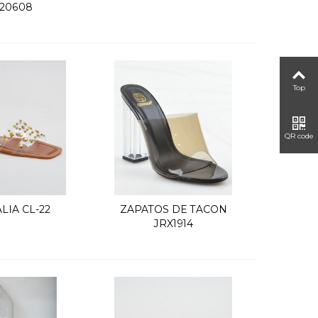
20608
Top
QR code
LIA CL-22
ZAPATOS DE TACON
uick view
Quick view
JRX1914