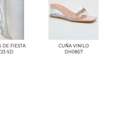
 DE FIESTA
CUÑA VINILO
uick view
Quick view
723-SD
DH0857