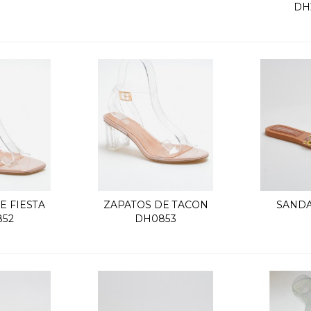
DH
E FIESTA
ZAPATOS DE TACON
SANDA
k view
Quick view
Q
52
DH0853