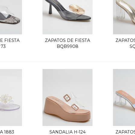
E FIESTA
ZAPATOS DE FIESTA
ZAPATOS
k view
Quick view
Q
173
BQB9908
SQ
A 1883
SANDALIA H-124
ZAPATOS
k view
Quick view
Q