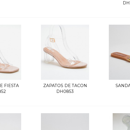
DH
E FIESTA
ZAPATOS DE TACON
SANDA
k view
Quick view
Q
52
DH0853