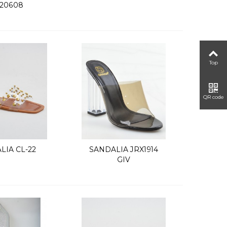
20608
Top
QR code
LIA CL-22
SANDALIA JRX1914
uick view
Quick view
GIV