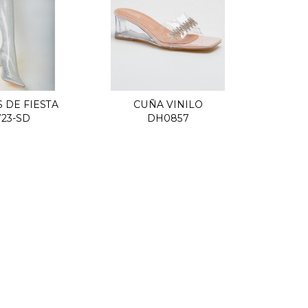
 DE FIESTA
CUÑA VINILO
uick view
Quick view
723-SD
DH0857