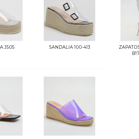
A J505
SANDALIA 100-413
ZAPATOS
k view
Quick view
Q
B1