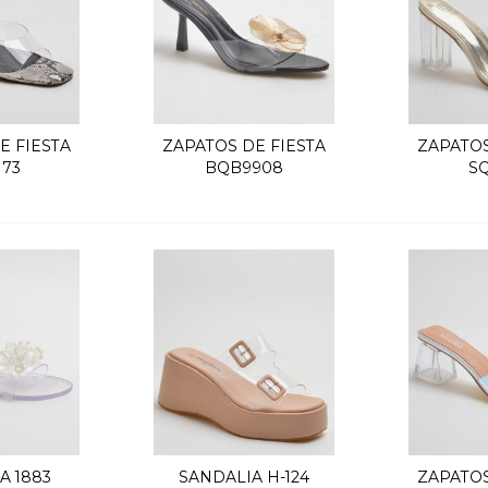
E FIESTA
ZAPATOS DE FIESTA
ZAPATOS
k view
Quick view
Q
173
BQB9908
SQ
A 1883
SANDALIA H-124
ZAPATOS
k view
Quick view
Q