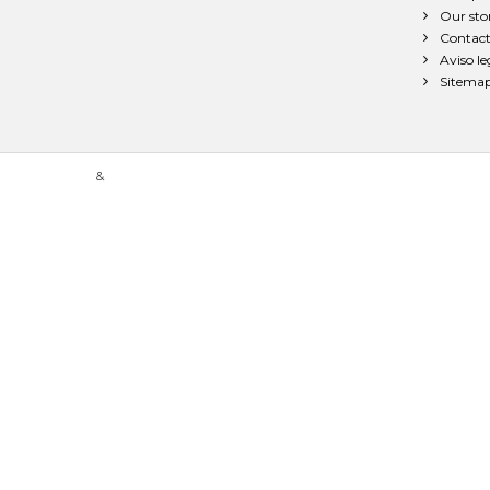
Our sto
Contact
Aviso le
Sitema
&