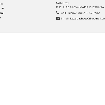
NANE-29
res
FUENLABRADA-MADRID ESPAÑA
 us
gal
Call us now:
0034-916214963
p
Email:
kezapashoes@hotmail.c