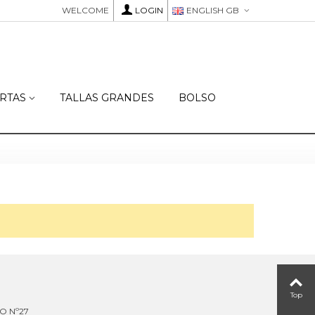
WELCOME
LOGIN
ENGLISH GB
RTAS
TALLAS GRANDES
BOLSO
Top
NO Nº27