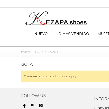
NUEVO
LO MÁS VENDIDO
MUJE
Home
>
BOTA
>
MUJER
BOTA
There are no products in this category
FOLLOW US
INFOR
New pro